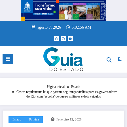
Pular
para
o
conteúdo
agosto 7, 2026
5:02:57 AM
Página inicial
Estado
Castro regulamenta lei que garante segurança vitalícia para ex-governadores
do Rio, com ‘escolta’ de quatro militares e dois veículos
Estado
Política
Fevereiro 12, 2026