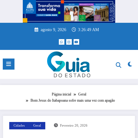
Pular
para
o
conteúdo
agosto 9, 2026
3:26:49 AM
Página inicial
Geral
Bom Jesus do Itabapoana sofre mais uma vez com apagão
Cidades
Geral
Fevereiro 20, 2026