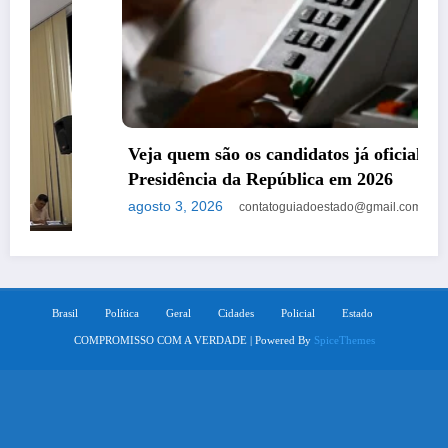
Veja quem são os candidatos já oficializados à
Presidência da República em 2026
agosto 3, 2026
contatoguiadoestado@gmail.com
Brasil
Política
Geral
Cidades
Policial
Estado
COMPROMISSO COM A VERDADE | Powered By
SpiceThemes