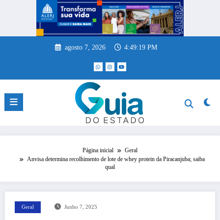
Pular
para
o
conteúdo
agosto 7, 2026
4:49:19 PM
Página inicial
Geral
Anvisa determina recolhimento de lote de whey protein da Piracanjuba; saiba
qual
Geral
Junho 7, 2025