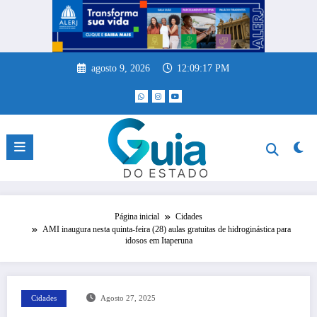
Pular
para
o
conteúdo
agosto 9, 2026
12:09:18 PM
Página inicial
Cidades
AMI inaugura nesta quinta-feira (28) aulas gratuitas de hidroginástica para
idosos em Itaperuna
Cidades
Agosto 27, 2025