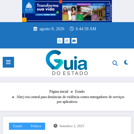
Pular
para
o
conteúdo
agosto 8, 2026
6:44:59 AM
Página inicial
Estado
Alerj cria central para denúncias de violência contra entregadores de serviços
por aplicativos
Estado
Política
Setembro 2, 2025