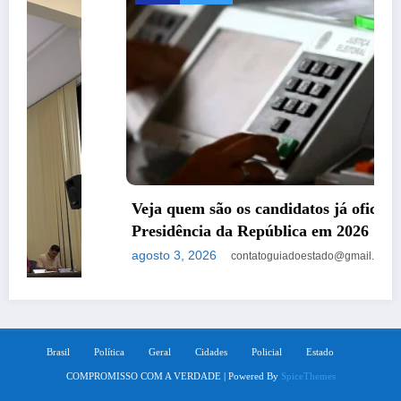
Veja quem são os candidatos já oficializados à
Presidência da República em 2026
agosto 3, 2026
contatoguiadoestado@gmail.com
Brasil
Política
Geral
Cidades
Policial
Estado
COMPROMISSO COM A VERDADE | Powered By
SpiceThemes