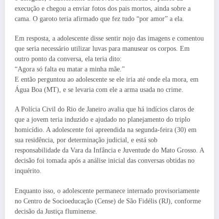
execução e chegou a enviar fotos dos pais mortos, ainda sobre a
cama. O garoto teria afirmado que fez tudo “por amor” a ela.
Em resposta, a adolescente disse sentir nojo das imagens e comentou
que seria necessário utilizar luvas para manusear os corpos. Em
outro ponto da conversa, ela teria dito:
“Agora só falta eu matar a minha mãe.”
E então perguntou ao adolescente se ele iria até onde ela mora, em
Água Boa (MT), e se levaria com ele a arma usada no crime.
A Polícia Civil do Rio de Janeiro avalia que há indícios claros de
que a jovem teria induzido e ajudado no planejamento do triplo
homicídio. A adolescente foi apreendida na segunda-feira (30) em
sua residência, por determinação judicial, e está sob
responsabilidade da Vara da Infância e Juventude do Mato Grosso. A
decisão foi tomada após a análise inicial das conversas obtidas no
inquérito.
Enquanto isso, o adolescente permanece internado provisoriamente
no Centro de Socioeducação (Cense) de São Fidélis (RJ), conforme
decisão da Justiça fluminense.