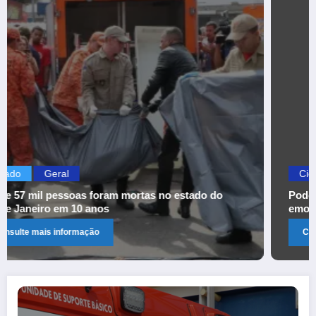
Cidades
Geral
 do
Podcast “Vozes que Transformam” segue
emocionando com histórias inspiradoras de
mulheres de Itaperuna
Consulte mais informação
SAMU do Noroeste Fluminense será inaugurado nesta sexta-feira (20)